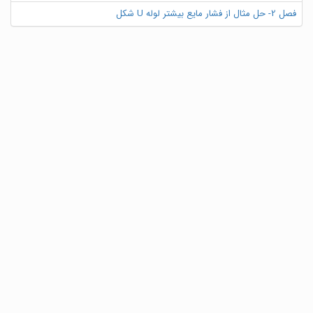
فصل 2- حل مثال از فشار مایع بیشتر لوله U شکل