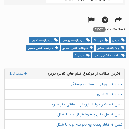
7353
تعداد مشاهده
فارسی
درس 5
پایه یازدهم ریاضی
پایه یازدهم تجربی
پایه یازدهم انسانی
داوطلب کنکور انسانی
داوطلب کنکور تجربی
داوطلب کنکور ریاضی
فارسی 2
آخرین مطالب از موضوع فیلم های کلاس درس
لیست کامل
فصل 2 - برنولی + معادله پیوستگی
فصل 2 - شناوری
فصل 2 - فشار هوا + بارومتر + سانتی متر جیوه
فصل 2- حل مثال پیشرفته‌تر از لوله U شکل
فصل 2- فشار پیمانه‌ای- نانومتر- لوله U شکل