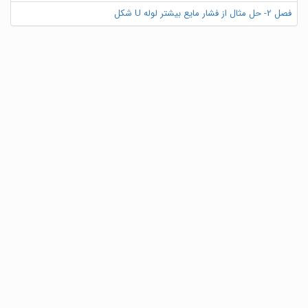
فصل 2- حل مثال از فشار مایع بیشتر لوله U شکل