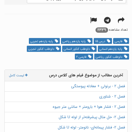
2339
تعداد مشاهده
فارسی
درس 15
پایه یازدهم ریاضی
پایه یازدهم تجربی
پایه یازدهم انسانی
داوطلب کنکور انسانی
داوطلب کنکور تجربی
داوطلب کنکور ریاضی
فارسی 2
آخرین مطالب از موضوع فیلم های کلاس درس
لیست کامل
فصل 2 - برنولی + معادله پیوستگی
فصل 2 - شناوری
فصل 2 - فشار هوا + بارومتر + سانتی متر جیوه
فصل 2- حل مثال پیشرفته‌تر از لوله U شکل
فصل 2- فشار پیمانه‌ای- نانومتر- لوله U شکل