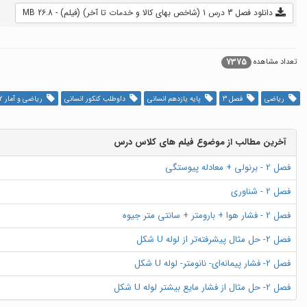
دانلود فصل 3 درس 1 (شاخص بهای کالا و خدمات تا آخر) (فیلم) - 26.8 MB
7375
تعداد مشاهده
ریاضی
فصل 3
پایه یازدهم انسانی
داوطلب کنکور انسانی
ریاضی و آمار 2
آخرین مطالب از موضوع فیلم های کلاس درس
فصل 2 - برنولی + معادله پیوستگی
فصل 2 - شناوری
فصل 2 - فشار هوا + بارومتر + سانتی متر جیوه
فصل 2- حل مثال پیشرفته‌تر از لوله U شکل
فصل 2- فشار پیمانه‌ای- نانومتر- لوله U شکل
فصل 2- حل مثال از فشار مایع بیشتر لوله U شکل