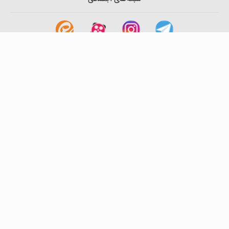
لینک های مفید
آشنایی با گزینه دو
سوالات متداول
نمایندگی ها
بانک سوال
اطلاعیه ها
تماس با ما
تهران-صندوق پستی
19395-6511
موسسه آموزشی فرهنگی گزینه دو
روابط عمومی :
22239392-021
تلفن پشتیبانی متمرکز:
79306000-021
دورنگار :
22239392-021