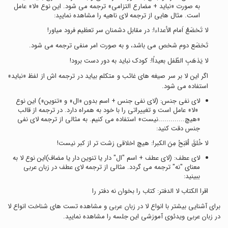
به صورت «نباید + مضارع التزامی» ترجمه می شود. این نوع «لا» عامل
است. مثال هایی از ترجمه لای ناهیه را مشاهده نمایید:
لا تَخضَعْ اَمام الأعداء!: در مقابل دشمنان سر تعظیم فرود میاور!
تَخضَع دوم شخص می باشد، و به صورت امر منفی ترجمه می شود.
لا یَذهَبِ الطّفل بعیداً!: کودک نباید به دور دست برود!
اگر این لا بر سر صیغه های غائب و متکلم بیاید در ترجمه اش از لفظ «نباید»
استفاده می شود.
لای نفی جنس: (لای نفی جنس + اسم بدون «ال» و «تنوین») این نوع
«لا» عامل است و تغییراتی را با خود به همراه دارد. در ترجمه از قالب
«هیچ.............نیست» استفاده می کنیم. به مثالی از ترجمه لای نفی
جنس دقت کنید:
لا خُلقَ أقبَحُ مِنَ الکبر!: هیچ اخلاقی زشت تر از کبر نیست!
لای عطف: (لای عطف + اسم "ال" دار یا تنوین دار یا مضاف)این نوع لا به
معنای "نه" ترجمه می گردد. مثالی از ترجمه لای عطف در زبان عربی
ببینید:
اقرا الکتاب لا الدفتر: کتاب را بخوان نه دفتر را
برای آشنایی بیشتر با انواع لا در زبان عربی و مشاهده تست های شناخت انواع لا
در زبان عربی ویدئوی آموزشی این جلسه را مشاهده نمایید.