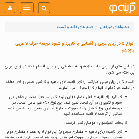
Toggle
navigation
محتواهای غیرفعال
فیلم های نکته و تست
انواع لا در زبان عربی و آشنایی با کاربرد و شیوه ترجمه حرف لا عربی
یازدهم
در این متن از عربی پایه یازدهم، به مباحثی پیرامون اقسام «لا» در زبان عربی
پرداخته می شود.
اقسام لا در زبان عربی عبارتند از: لای نافیه، لای ناهیه و لا نفی جنس و لای عطف.
در ادامه هر کدام از انواع لا را معرفی می نماییم.
لا نافیه: (لا نافیه + فعل مضارع) این نوع لا بر سر فعل مضارع ظاهر می
شود و تغییری در آن ایجاد نمی کند. این نوع «لا» غیر عامل است. در
ترجمه این نوع لا فعل را به صورت مضارع اخباری منفی ترجمه می کنیم.
مثالی از ترجمه لا نافیه مشاهده کنید:
لا یخافُ المؤمنونَ : مؤمنان نمی ترسند.
لای ناهیه: (لای ناهیه + مضارع مجزوم) این نوع لا به همراه مضارع دوم
شخص مفرد و جمع به صورت امر منفی و به همراه مضارع بقیه صیغه ها