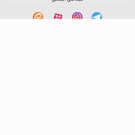
لینک های مفید
آشنایی با گزینه دو
سوالات متداول
نمایندگی ها
بانک سوال
اطلاعیه ها
تماس با ما
تهران-صندوق پستی
19395-6511
موسسه آموزشی فرهنگی گزینه دو
روابط عمومی :
22239392-021
تلفن پشتیبانی متمرکز:
79306000-021
دورنگار :
22239392-021