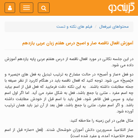
Toggle
navigation
محتواهای غیرفعال
فیلم های نکته و تست
آموزش افعال ناقصه صار و اصبح درس هفتم زبان عربی یازدهم
در این جلسه نکاتی در مورد افعال ناقصه از درس هفتم عربی پایه یازدهم آموزش
داده می شود.
دو فعل «صارَ و أصبح» در حالت مضارع به ترتیب تبدیل به فعل های «یَصیر» و
«یُصبِحُ» می شود. توجه کنید که افعال ناقصه باید در هنگام کاربرد از نظر صیغه با
جمله مطابقت داشته باشند. به این نکته دقت فرمایید که فعل قبل از اسم بیاید
چه اسم مفرد ، مثنی یا جمع باشد، فعل به شکل مفرد می آید. اما اگر اول اسم
بیاید و سپس فعل ظاهر شود، فعل باید با اسم قبل از خودش مطابقت داشته
باشد. و اگر اسم مفرد، مثنی یا جمع باشد، فعل بعد از آن نیز باید همان ترتیب
آورده شود.
مثال هایی در این زمینه را ملاحظه کنید:
صارَ التلامیذُ مسرورین: دانش آموزان خوشحال شدند. (فعل «صارَ» قبل از اسم
جمع «تلامیذ» آمده، و مفرد شده است)