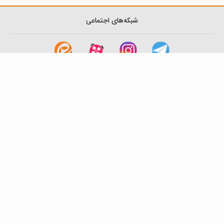
شبکه‌های اجتماعی
لینک های مفید
آشنایی با گزینه دو
سوالات متداول
نمایندگی ها
بانک سوال
اطلاعیه ها
تماس با ما
تهران-صندوق پستی
19395-6511
موسسه آموزشی فرهنگی گزینه دو
روابط عمومی :
22239392-021
تلفن پشتیبانی متمرکز:
79306000-021