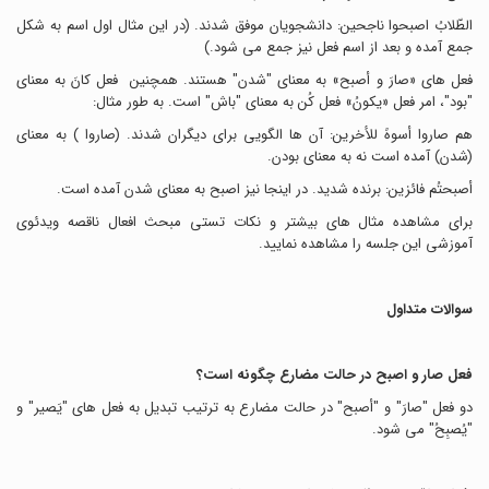
الطّلابُ اصبحوا ناجحین: دانشجویان موفق شدند. (در این مثال اول اسم به شکل
جمع آمده و بعد از اسم فعل نیز جمع می شود.)
فعل های «صارَ و أصبح» به معنای "شدن" هستند. همچنین فعل کانَ به معنای
"بود"، امر فعل «یکونُ» فعل کُن به معنای "باش" است. به طور مثال:
هم صاروا أسوهً للأخرین: آن ها الگویی برای دیگران شدند. (صاروا ) به معنای
(شدن) آمده است نه به معنای بودن.
أصبحتُم فائزین: برنده شدید. در اینجا نیز اصبح به معنای شدن آمده است.
برای مشاهده مثال های بیشتر و نکات تستی مبحث افعال ناقصه ویدئوی
آموزشی این جلسه را مشاهده نمایید.
سوالات متداول
فعل صار و اصبح در حالت مضارع چگونه است؟
دو فعل "صارَ" و "أصبح" در حالت مضارع به ترتیب تبدیل به فعل های "یَصیر" و
"یُصبِحُ" می شود.