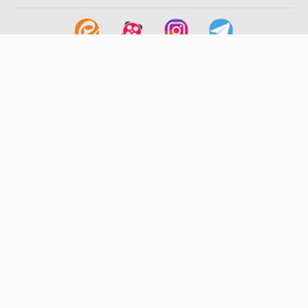
لینک های مفید
آشنایی با گزینه دو
سوالات متداول
نمایندگی ها
بانک سوال
اطلاعیه ها
تماس با ما
تهران-صندوق پستی
19395-6511
موسسه آموزشی فرهنگی گزینه دو
روابط عمومی :
22239392-021
تلفن پشتیبانی متمرکز:
79306000-021
دورنگار :
22239392-021
پیامک :
20000316