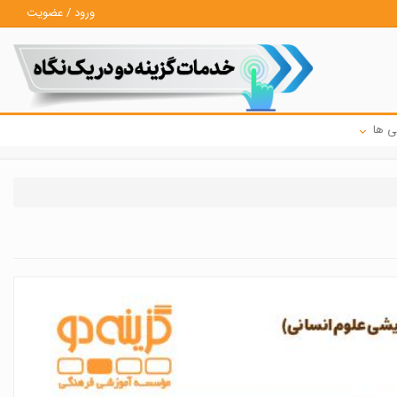
ورود / عضویت
ی ها