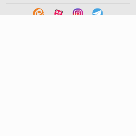
لینک های مفید
آشنایی با گزینه دو
سوالات متداول
نمایندگی ها
بانک سوال
اطلاعیه ها
تماس با ما
تهران-صندوق پستی
19395-6511
موسسه آموزشی فرهنگی گزینه دو
روابط عمومی :
22239392-021
تلفن پشتیبانی متمرکز:
79306000-021
دورنگار :
22239392-021
پیامک :
20000316