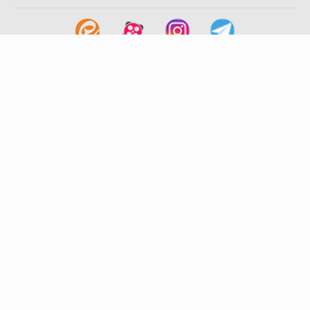
لینک های مفید
آشنایی با گزینه دو
سوالات متداول
نمایندگی ها
بانک سوال
اطلاعیه ها
تماس با ما
تهران-صندوق پستی
19395-6511
موسسه آموزشی فرهنگی گزینه دو
روابط عمومی :
22239392-021
تلفن پشتیبانی متمرکز:
79306000-021
دورنگار :
22239392-021
پیامک :
20000316