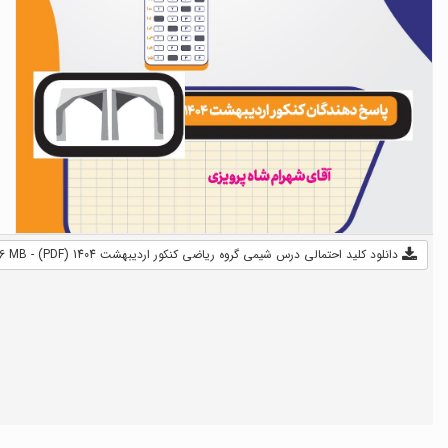
دانلود کلید احتمالی درس شیمی گروه ریاضی کنکور اردیبهشت 1404 (PDF) - 1.06 MB