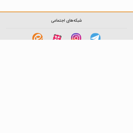
شبکه‌های اجتماعی
لینک های مفید
آشنایی با گزینه دو
سوالات متداول
نمایندگی ها
بانک سوال
اطلاعیه ها
تماس با ما
تهران-صندوق پستی
19395-6511
موسسه آموزشی فرهنگی گزینه دو