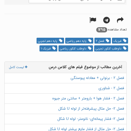
1295
تعداد مشاهده
فیزیک
فصل 2
پایه دهم ریاضی
پایه دهم تجربی
داوطلب کنکور تجربی
داوطلب کنکور ریاضی
فیزیک 1
آخرین مطالب از موضوع فیلم های کلاس درس
لیست کامل
فصل 2 - برنولی + معادله پیوستگی
فصل 2 - شناوری
فصل 2 - فشار هوا + بارومتر + سانتی متر جیوه
فصل 2- حل مثال پیشرفته‌تر از لوله U شکل
فصل 2- فشار پیمانه‌ای- نانومتر- لوله U شکل
فصل 2- حل مثال از فشار مایع بیشتر لوله U شکل