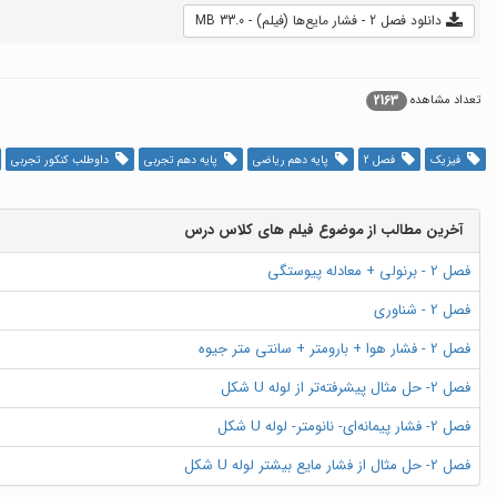
دانلود فصل 2 - فشار مایع‌ها (فیلم) - 33.0 MB
2163
تعداد مشاهده
فیزیک
فصل 2
پایه دهم ریاضی
پایه دهم تجربی
داوطلب کنکور تجربی
آخرین مطالب از موضوع فیلم های کلاس درس
فصل 2 - برنولی + معادله پیوستگی
فصل 2 - شناوری
فصل 2 - فشار هوا + بارومتر + سانتی متر جیوه
فصل 2- حل مثال پیشرفته‌تر از لوله U شکل
فصل 2- فشار پیمانه‌ای- نانومتر- لوله U شکل
فصل 2- حل مثال از فشار مایع بیشتر لوله U شکل