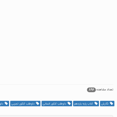
894
تعداد مشاهده
نگارش
کتاب پایه یازدهم
داوطلب کنکور انسانی
داوطلب کنکور تجربی
داوط