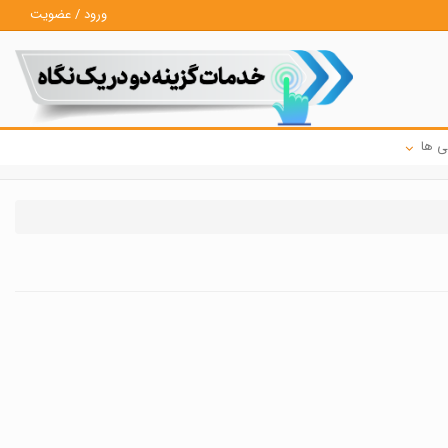
ورود / عضویت
ی ها