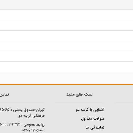
لینک های مفید
تماس ب
آشنایی با گزینه دو
تهران-صندوق پستی
95-6511
فرهنگی گزینه دو
سوالات متداول
روابط عمومی :
22239392-021
نمایندگی ها
79306000-021