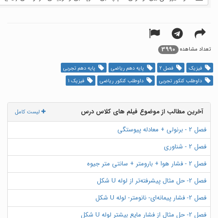
3990
تعداد مشاهده
فیزیک
فصل 2
پایه دهم ریاضی
پایه دهم تجربی
داوطلب کنکور تجربی
داوطلب کنکور ریاضی
فیزیک 1
آخرین مطالب از موضوع فیلم های کلاس درس
لیست کامل
فصل 2 - برنولی + معادله پیوستگی
فصل 2 - شناوری
فصل 2 - فشار هوا + بارومتر + سانتی متر جیوه
فصل 2- حل مثال پیشرفته‌تر از لوله U شکل
فصل 2- فشار پیمانه‌ای- نانومتر- لوله U شکل
فصل 2- حل مثال از فشار مایع بیشتر لوله U شکل