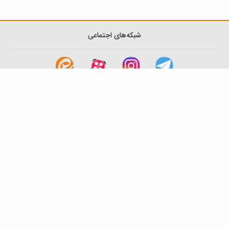
شبکه‌های اجتماعی
لینک های مفید
آشنایی با گزینه دو
سوالات متداول
نمایندگی ها
بانک سوال
اطلاعیه ها
تماس با ما
تهران-صندوق پستی
19395-6511
موسسه آموزشی فرهنگی گزینه دو