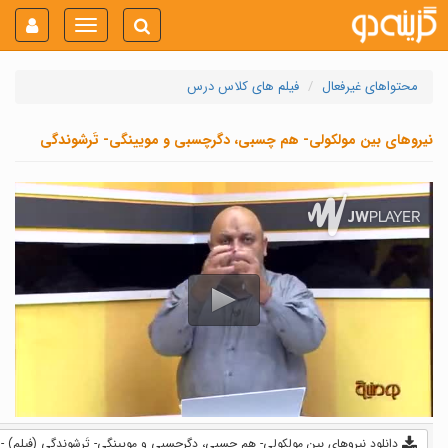
Toggle
navigation
محتواهای غیرفعال
فیلم های کلاس درس
نیروهای بین مولکولی- هم چسبی، دگرچسبی و مویینگی- تَرشوندگی
دانلود نیروهای بین مولکولی- هم چسبی، دگرچسبی و مویینگی- تَرشوندگی (فیلم) - 42.1 MB