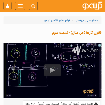
Toggle
navigation
محتواهای غیرفعال
فیلم های کلاس درس
قانون گازها (حل مثال)- قسمت سوم
دانلود قانون گازها (حل مثال)- قسمت سوم (فیلم) - 31.9 MB