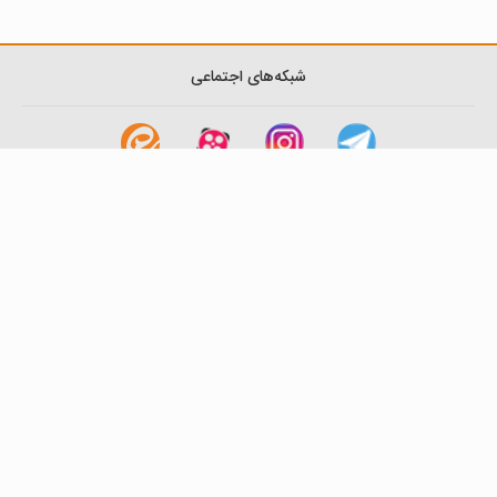
شبکه‌های اجتماعی
لینک های مفید
آشنایی با گزینه دو
سوالات متداول
نمایندگی ها
بانک سوال
اطلاعیه ها
تماس با ما
تهران-صندوق پستی
19395-6511
موسسه آموزشی فرهنگی گزینه دو