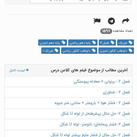
1597
تعداد مشاهده
فیزیک
فصل 4
پایه دهم ریاضی
پایه دهم تجربی
داوطلب کنکور تجربی
داوطلب کنکور ریاضی
فیزیک 1
آخرین مطالب از موضوع فیلم های کلاس درس
لیست کامل
فصل 2 - برنولی + معادله پیوستگی
فصل 2 - شناوری
فصل 2 - فشار هوا + بارومتر + سانتی متر جیوه
فصل 2- حل مثال پیشرفته‌تر از لوله U شکل
فصل 2- فشار پیمانه‌ای- نانومتر- لوله U شکل
فصل 2- حل مثال از فشار مایع بیشتر لوله U شکل