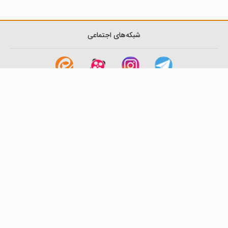
شبکه‌های اجتماعی
لینک های مفید
آشنایی با گزینه دو
سوالات متداول
نمایندگی ها
بانک سوال
اطلاعیه ها
تماس با ما
تهران-صندوق پستی
19395-6511
موسسه آموزشی فرهنگی گزینه دو