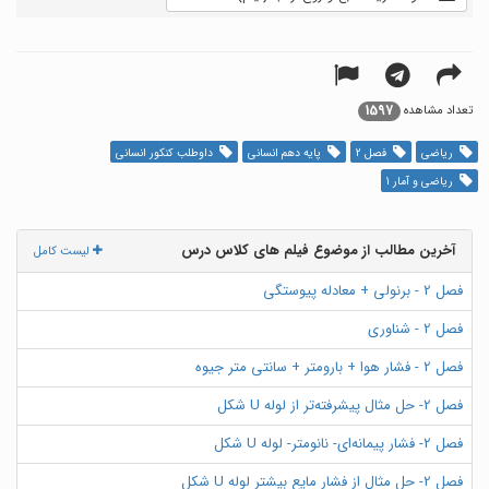
1597
تعداد مشاهده
ریاضی
فصل 2
پایه دهم انسانی
داوطلب کنکور انسانی
ریاضی و آمار 1
آخرین مطالب از موضوع فیلم های کلاس درس
لیست کامل
فصل 2 - برنولی + معادله پیوستگی
فصل 2 - شناوری
فصل 2 - فشار هوا + بارومتر + سانتی متر جیوه
فصل 2- حل مثال پیشرفته‌تر از لوله U شکل
فصل 2- فشار پیمانه‌ای- نانومتر- لوله U شکل
فصل 2- حل مثال از فشار مایع بیشتر لوله U شکل