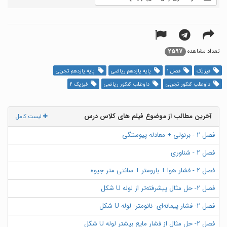
2597
تعداد مشاهده
فیزیک
فصل 1
پایه یازدهم ریاضی
پایه یازدهم تجربی
داوطلب کنکور تجربی
داوطلب کنکور ریاضی
فیزیک 2
آخرین مطالب از موضوع فیلم های کلاس درس
لیست کامل
فصل 2 - برنولی + معادله پیوستگی
فصل 2 - شناوری
فصل 2 - فشار هوا + بارومتر + سانتی متر جیوه
فصل 2- حل مثال پیشرفته‌تر از لوله U شکل
فصل 2- فشار پیمانه‌ای- نانومتر- لوله U شکل
فصل 2- حل مثال از فشار مایع بیشتر لوله U شکل