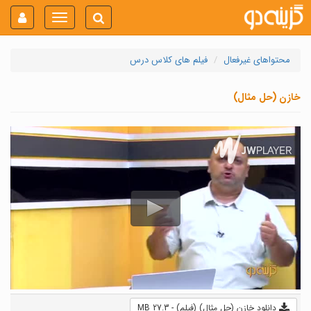
Toggle
navigation
محتواهای غیرفعال
فیلم های کلاس درس
خازن (حل مثال)
دانلود خازن (حل مثال) (فیلم) - 27.3 MB