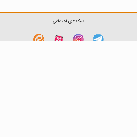
شبکه‌های اجتماعی
لینک های مفید
آشنایی با گزینه دو
سوالات متداول
نمایندگی ها
بانک سوال
اطلاعیه ها
تماس با ما
تهران-صندوق پستی
19395-6511
موسسه آموزشی فرهنگی گزینه دو