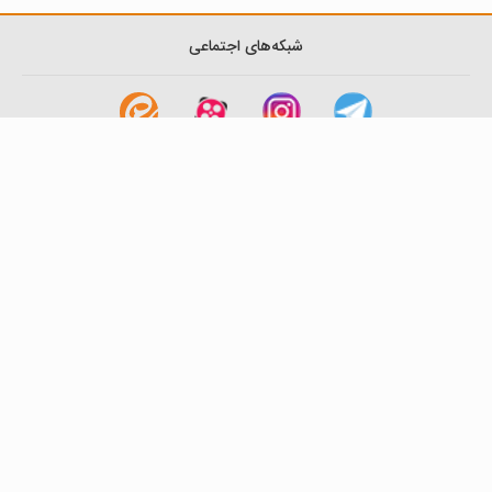
شبکه‌های اجتماعی
لینک های مفید
آشنایی با گزینه دو
سوالات متداول
نمایندگی ها
بانک سوال
اطلاعیه ها
تماس با ما
تهران-صندوق پستی
19395-6511
موسسه آموزشی فرهنگی گزینه دو
روابط عمومی :
22239392-021
تلفن پشتیبانی متمرکز:
79306000-021