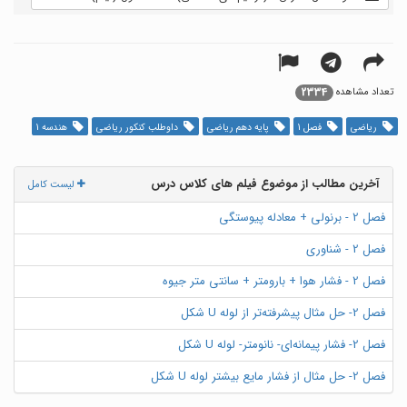
2334
تعداد مشاهده
ریاضی
فصل 1
پایه دهم ریاضی
داوطلب کنکور ریاضی
هندسه 1
آخرین مطالب از موضوع فیلم های کلاس درس
لیست کامل
فصل 2 - برنولی + معادله پیوستگی
فصل 2 - شناوری
فصل 2 - فشار هوا + بارومتر + سانتی متر جیوه
فصل 2- حل مثال پیشرفته‌تر از لوله U شکل
فصل 2- فشار پیمانه‌ای- نانومتر- لوله U شکل
فصل 2- حل مثال از فشار مایع بیشتر لوله U شکل