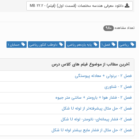
دانلود معرفی هندسه مختصات (قسمت اول) (فیلم) - 22.2 MB
980
تعداد مشاهده
ریاضی
فصل 1
پایه یازدهم ریاضی
داوطلب کنکور ریاضی
حسابان 1
آخرین مطالب از موضوع فیلم های کلاس درس
فصل 2 - برنولی + معادله پیوستگی
فصل 2 - شناوری
فصل 2 - فشار هوا + بارومتر + سانتی متر جیوه
فصل 2- حل مثال پیشرفته‌تر از لوله U شکل
فصل 2- فشار پیمانه‌ای- نانومتر- لوله U شکل
فصل 2- حل مثال از فشار مایع بیشتر لوله U شکل