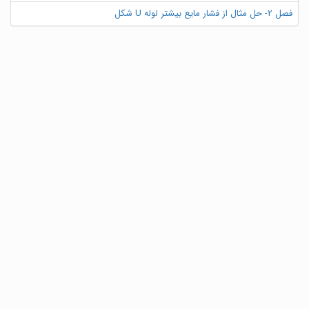
فصل 2- حل مثال از فشار مایع بیشتر لوله U شکل