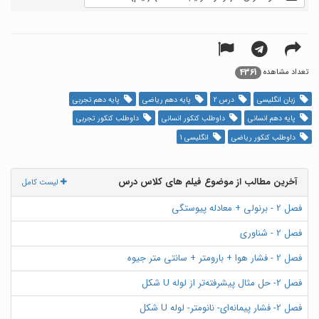
4361
تعداد مشاهده
زبان انگلیسی
درس 2
پایه دهم ریاضی
پایه دهم تجربی
پایه دهم انسانی
داوطلب کنکور انسانی
داوطلب کنکور تجربی
داوطلب کنکور ریاضی
انگلیسی 1
آخرین مطالب از موضوع فیلم های کلاس درس
لیست کامل
فصل 2 - برنولی + معادله پیوستگی
فصل 2 - شناوری
فصل 2 - فشار هوا + بارومتر + سانتی متر جیوه
فصل 2- حل مثال پیشرفته‌تر از لوله U شکل
فصل 2- فشار پیمانه‌ای- نانومتر- لوله U شکل