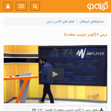
Toggle
navigation
محتواهای غیرفعال
فیلم های کلاس درس
درس 2 (گرامر «ترتیب صفات»)
دانلود درس 2 (گرامر «ترتیب صفات») (فیلم) - 9.76 MB