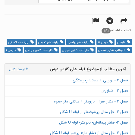
1191
تعداد مشاهده
فارسی
درس 16
پایه دهم ریاضی
پایه دهم تجربی
پایه دهم انسانی
داوطلب کنکور انسانی
داوطلب کنکور تجربی
داوطلب کنکور ریاضی
فارسی 1
آخرین مطالب از موضوع فیلم های کلاس درس
لیست کامل
فصل 2 - برنولی + معادله پیوستگی
فصل 2 - شناوری
فصل 2 - فشار هوا + بارومتر + سانتی متر جیوه
فصل 2- حل مثال پیشرفته‌تر از لوله U شکل
فصل 2- فشار پیمانه‌ای- نانومتر- لوله U شکل
فصل 2- حل مثال از فشار مایع بیشتر لوله U شکل