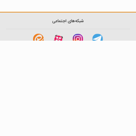
شبکه‌های اجتماعی
لینک های مفید
آشنایی با گزینه دو
سوالات متداول
نمایندگی ها
بانک سوال
اطلاعیه ها
تماس با ما
تهران-صندوق پستی
19395-6511
موسسه آموزشی فرهنگی گزینه دو