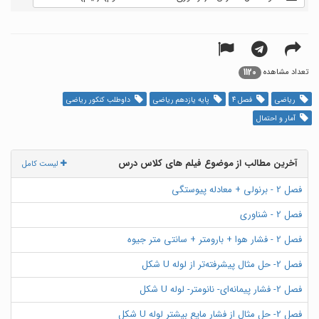
1120
تعداد مشاهده
ریاضی
فصل 4
پایه یازدهم ریاضی
داوطلب کنکور ریاضی
آمار و احتمال
آخرین مطالب از موضوع فیلم های کلاس درس
لیست کامل
فصل 2 - برنولی + معادله پیوستگی
فصل 2 - شناوری
فصل 2 - فشار هوا + بارومتر + سانتی متر جیوه
فصل 2- حل مثال پیشرفته‌تر از لوله U شکل
فصل 2- فشار پیمانه‌ای- نانومتر- لوله U شکل
فصل 2- حل مثال از فشار مایع بیشتر لوله U شکل