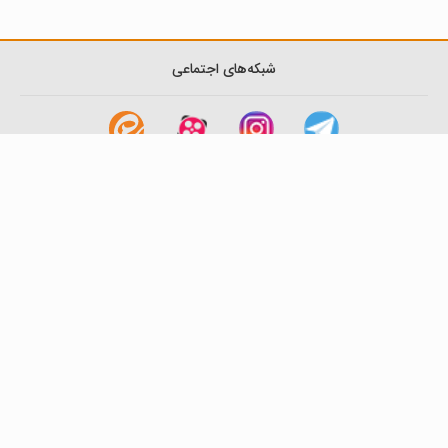
شبکه‌های اجتماعی
لینک های مفید
آشنایی با گزینه دو
سوالات متداول
نمایندگی ها
بانک سوال
اطلاعیه ها
تماس با ما
تهران-صندوق پستی
19395-6511
موسسه آموزشی فرهنگی گزینه دو