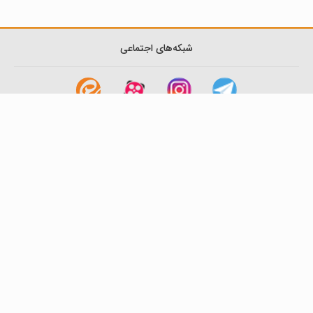
شبکه‌های اجتماعی
لینک های مفید
آشنایی با گزینه دو
سوالات متداول
نمایندگی ها
بانک سوال
اطلاعیه ها
تماس با ما
تهران-صندوق پستی
19395-6511
موسسه آموزشی فرهنگی گزینه دو