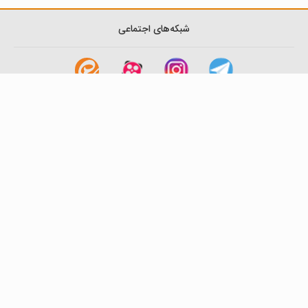
شبکه‌های اجتماعی
لینک های مفید
آشنایی با گزینه دو
سوالات متداول
نمایندگی ها
بانک سوال
اطلاعیه ها
تماس با ما
تهران-صندوق پستی
19395-6511
موسسه آموزشی فرهنگی گزینه دو
روابط عمومی :
22239392-021
تلفن پشتیبانی متمرکز:
79306000-021