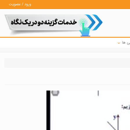
ورود / عضویت
ی ها