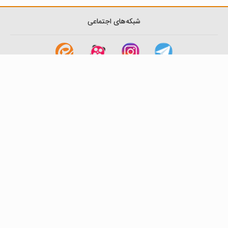
شبکه‌های اجتماعی
لینک های مفید
آشنایی با گزینه دو
سوالات متداول
نمایندگی ها
بانک سوال
اطلاعیه ها
تماس با ما
تهران-صندوق پستی
19395-6511
موسسه آموزشی فرهنگی گزینه دو
روابط عمومی :
22239392-021
تلفن پشتیبانی متمرکز:
79306000-021