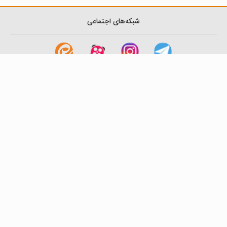
شبکه‌های اجتماعی
لینک های مفید
آشنایی با گزینه دو
سوالات متداول
نمایندگی ها
بانک سوال
اطلاعیه ها
تماس با ما
تهران-صندوق پستی
19395-6511
موسسه آموزشی فرهنگی گزینه دو
روابط عمومی :
22239392-021
تلفن پشتیبانی متمرکز:
79306000-021