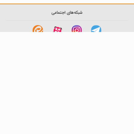
شبکه‌های اجتماعی
لینک های مفید
آشنایی با گزینه دو
سوالات متداول
نمایندگی ها
بانک سوال
اطلاعیه ها
تماس با ما
تهران-صندوق پستی
19395-6511
موسسه آموزشی فرهنگی گزینه دو
روابط عمومی :
22239392-021
تلفن پشتیبانی متمرکز:
79306000-021