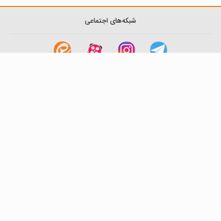
شبکه‌های اجتماعی
لینک های مفید
آشنایی با گزینه دو
سوالات متداول
نمایندگی ها
بانک سوال
اطلاعیه ها
تماس با ما
تهران-صندوق پستی
19395-6511
موسسه آموزشی فرهنگی گزینه دو
روابط عمومی :
22239392-021
تلفن پشتیبانی متمرکز:
79306000-021