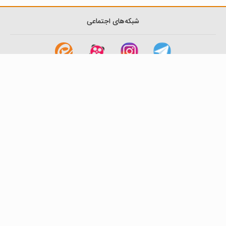
شبکه‌های اجتماعی
لینک های مفید
آشنایی با گزینه دو
سوالات متداول
نمایندگی ها
بانک سوال
اطلاعیه ها
تماس با ما
تهران-صندوق پستی
19395-6511
موسسه آموزشی فرهنگی گزینه دو
روابط عمومی :
22239392-021
تلفن پشتیبانی متمرکز:
79306000-021