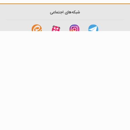
شبکه‌های اجتماعی
لینک های مفید
آشنایی با گزینه دو
سوالات متداول
نمایندگی ها
بانک سوال
اطلاعیه ها
تماس با ما
تهران-صندوق پستی
19395-6511
موسسه آموزشی فرهنگی گزینه دو
روابط عمومی :
22239392-021
تلفن پشتیبانی متمرکز:
79306000-021