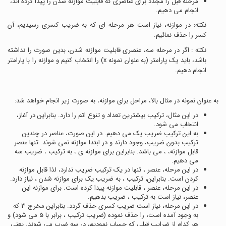
مرحله قبل را مجدد برای عناصری که قابلیت موازنه شدن را پیدا کرده اند،
انجام می دهیم.
نکته: در موازنه، نیاز است هر مرحله ای که به ضریب کسری رسیدیم، آن
کسر را حذف نمائیم.
نکته : اگر در مرحله سه، عنصری قابلیت موازنه شدن، بدین صورت را نداشته
باشد، باید یک پارامتر (به عنوان نمونه x) را انتخاب کنیم و موازنه را با پارامتر
انجام دهیم.
به عنوان نمونه در مثال بالا، مراحل برای موازنه، به صورت زیر انجام خواهد شد:
در این مثال، ترکیب
بیشترین تعداد و تنوع اتم را دارد. بنابراین در آغاز،
انتخاب می شود.
به این ترکیب ضریب یک می دهیم. در این صورت، عناصر
در چندین
ترکیب بدون ضریب، وجود دارند و در ابتدا موازنه نمی شوند. تنها عنصر
قابل موازنه،
، می باشد. بنابراین برای موازنه ی
، به ترکیب
، ضریب سه
می دهیم.
در این مرحله، عنصر
، تنها در یک ترکیب ضریب ندارد، لذا قابل موازنه
کردن است. بنابراین، ترکیب
، به ضریب یک برای موازنه شدن
، نیاز دارد.
در این مرحله، عنصر
، قابلیت موازنه پیدا کرده است. برای موازنه این
عنصر، نیاز است به ترکیب
، ضریب
بدهیم.
در این مرحله، نیاز است ضریب کسری حذف گردد. بنابراین مخرج 3 که
به وجود آمده است، را حذف نموده (ضریب ترکیب
، برابر با 5 می شود) و
هر کدام از ضرایب قبلی که حساب نمودیم، در سه ضرب می شوند. یعنی