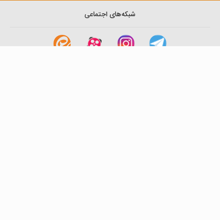
شبکه‌های اجتماعی
لینک های مفید
آشنایی با گزینه دو
سوالات متداول
نمایندگی ها
بانک سوال
اطلاعیه ها
تماس با ما
تهران-صندوق پستی
19395-6511
موسسه آموزشی فرهنگی گزینه دو
روابط عمومی :
22239392-021
تلفن پشتیبانی متمرکز:
79306000-021