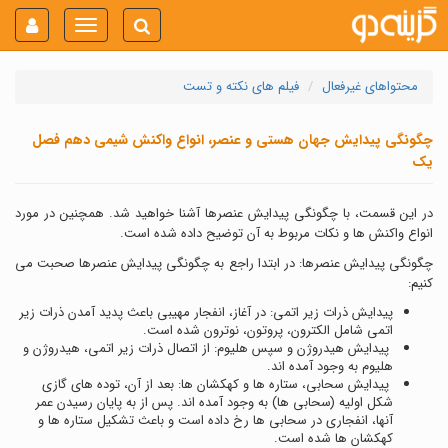
Toggle
navigation
محتواهای غیرفعال
فیلم های نکته و تست
چگونگی پیدایش جهان هستی و عنصر، انواع واکنش شیمی دهم فصل
یک
در این قسمت، با چگونگی پیدایش عنصرها آشنا خواهید شد. همچنین در مورد
انواع واکنش ها و نکات مربوط به آن توضیح داده شده است.
چگونگی پیدایش عنصرها: در ابتدا راجع به چگونگی پیدایش عنصرها صحبت می
کنیم:
پیدایش ذرات زیر اتمی: در آغاز، انفجار مهیبی باعث پدید آمدن ذرات زیر
اتمی شامل الکترون، پروتون، نوترون شده است.
پیدایش هیدروژن و سپس هلیوم: از اتصال ذرات زیر اتمی، هیدروژن و
هلیوم به وجود آمده اند.
پیدایش سحابی، ستاره ها و کهکشان ها: بعد از آن، توده های گازی
شکل اولیه (سحابی ها) به وجود آمده اند. پس از به پایان رسیدن عمر
آنها، انفجاری در سحابی ها رخ داده است و باعث تشکیل ستاره ها و
کهکشان ها شده است.