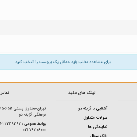
برای مشاهده مطلب باید حداقل یک برچسب را انتخاب کنید.
لینک های مفید
تماس ب
آشنایی با گزینه دو
تهران-صندوق پستی
95-6511
فرهنگی گزینه دو
سوالات متداول
روابط عمومی :
22239392-021
نمایندگی ها
79306000-021
بانک سوال