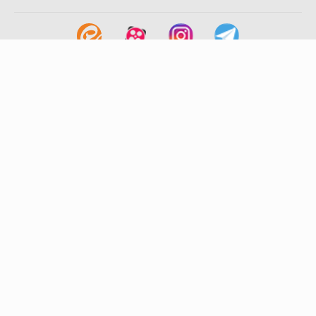
لینک های مفید
آشنایی با گزینه دو
سوالات متداول
نمایندگی ها
بانک سوال
اطلاعیه ها
تماس با ما
تهران-صندوق پستی
19395-6511
موسسه آموزشی فرهنگی گزینه دو
روابط عمومی :
22239392-021
تلفن پشتیبانی متمرکز:
79306000-021
دورنگار :
22239392-021