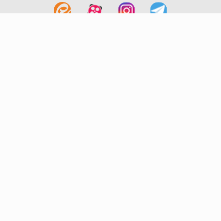
لینک های مفید
آشنایی با گزینه دو
سوالات متداول
نمایندگی ها
بانک سوال
اطلاعیه ها
تماس با ما
تهران-صندوق پستی
19395-6511
موسسه آموزشی فرهنگی گزینه دو
روابط عمومی :
22239392-021
تلفن پشتیبانی متمرکز:
79306000-021
دورنگار :
22239392-021
پیامک :
20000316