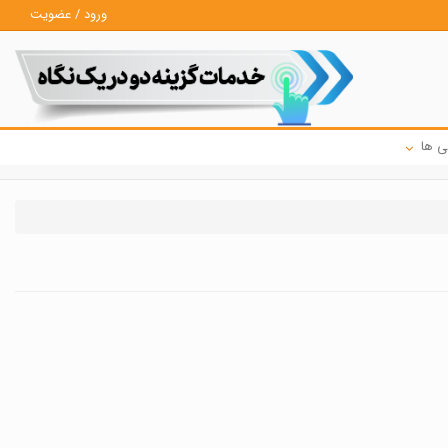
ورود / عضویت
ی ها