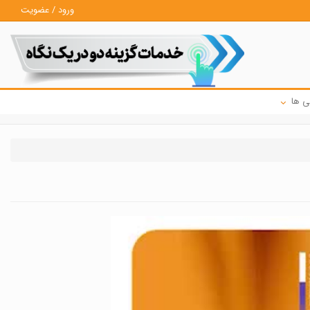
ورود / عضویت
ی ها