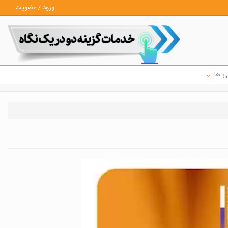
ورود / عضویت
ی ها