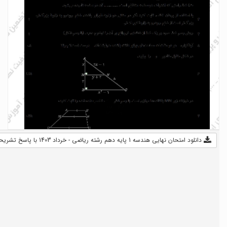
دانلود امتحان نهایی هندسه 1 پایه دهم رشته ریاضی - خرداد 1403 با پاسخ تشریحی (PDF) - 3.24 MB