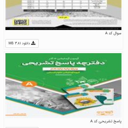
سوال کد A
دانلود 3.81 MB
پاسخ تشریحی کد A