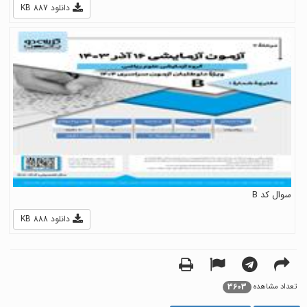
دانلود 887 KB
سوال کد B
دانلود 888 KB
3603
تعداد مشاهده