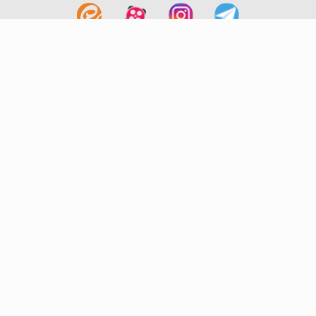
لینک های مفید
آشنایی با گزینه دو
سوالات متداول
نمایندگی ها
بانک سوال
اطلاعیه ها
تماس با ما
تهران-صندوق پستی
19395-6511
موسسه آموزشی فرهنگی گزینه دو
روابط عمومی :
22239392-021
تلفن پشتیبانی متمرکز:
79306000-021
دورنگار :
22239392-021
پیامک :
20000316