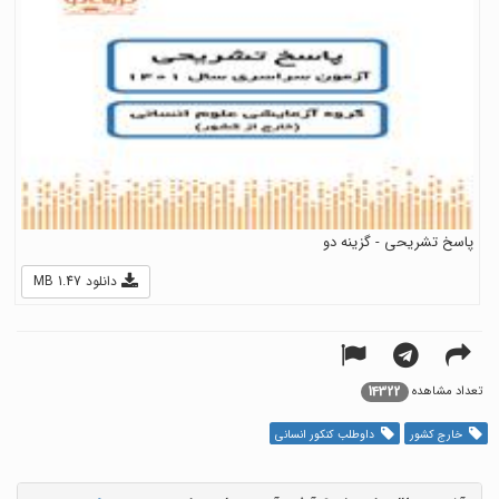
پاسخ تشریحی - گزینه دو
دانلود 1.47 MB
14322
تعداد مشاهده
خارج کشور
داوطلب کنکور انسانی