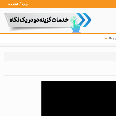
ورود / عضویت
ی ها