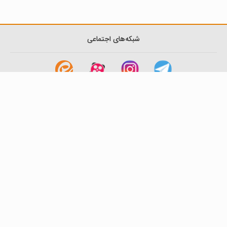
شبکه‌های اجتماعی
لینک های مفید
آشنایی با گزینه دو
سوالات متداول
نمایندگی ها
بانک سوال
اطلاعیه ها
تماس با ما
تهران-صندوق پستی
19395-6511
موسسه آموزشی فرهنگی گزینه دو