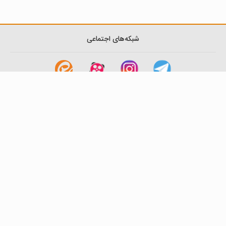
شبکه‌های اجتماعی
لینک های مفید
آشنایی با گزینه دو
سوالات متداول
نمایندگی ها
بانک سوال
اطلاعیه ها
تماس با ما
تهران-صندوق پستی
19395-6511
موسسه آموزشی فرهنگی گزینه دو