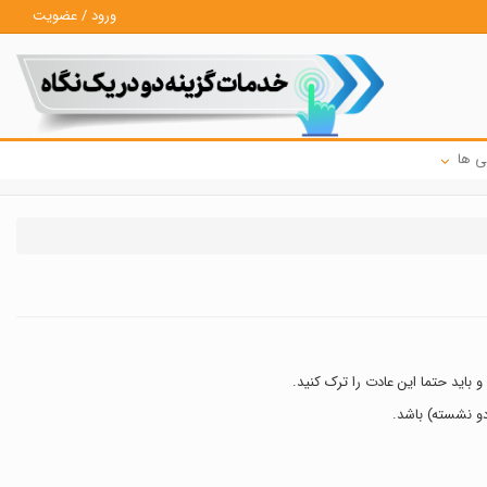
ورود / عضویت
ی ها