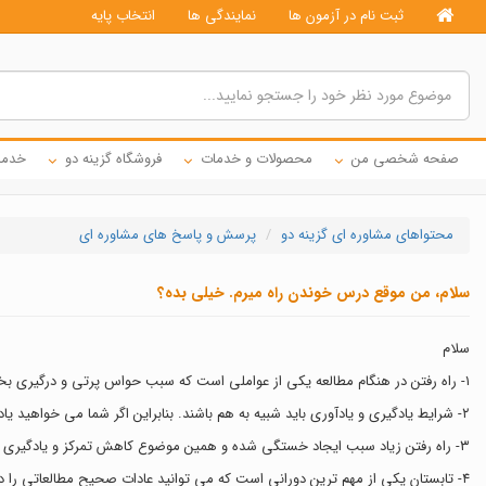
ثبت نام در آزمون ها
نمایندگی ها
انتخاب پایه
صفحه شخصی من
محصولات و خدمات
فروشگاه گزینه دو
خدما
محتواهای مشاوره ای گزینه دو
پرسش و پاسخ های مشاوره ای
سلام، من موقع درس خوندن راه میرم. خیلی بده؟
سلام
١- راه رفتن در هنگام مطالعه یکی از عواملی است که سبب حواس پرتی و درگیری بخشی از ذهن شما خواهد شد. علاوه بر این، اینکار سبب کاهش سرعت مطالعه شما شده و باید حتما این عادت را ترک کنید.
٢- شرایط یادگیری و یادآوری باید شبیه به هم باشند. بنابراین اگر شما می خواهید یادآوری خوبی در امتحانات داشته باشید، باید شرایط یادگیری و یادآوری شما یکسان (هر دو نشسته) باشد.
٣- راه رفتن زیاد سبب ایجاد خستگی شده و همین موضوع کاهش تمرکز و یادگیری شما را نیز به همراه دارد.
٤- تابستان یکی از مهم ترین دورانی است که می توانید عادات صحیح مطالعاتی را در خود ایجاد کنید.